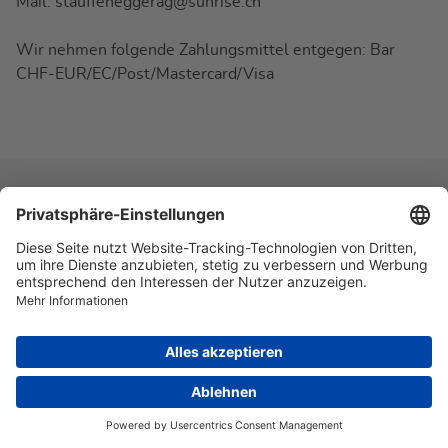
Mail:
stauffeneggerag@sunrise.ch
Wir nehmen folgende Zahlungsmittel entgegen: Bar
CHF-EUR/EC/Post/Mastercard/Visa
Copyright © 2026 Carxpert Automotive
Impressum
Disclaimer
Datenschutz